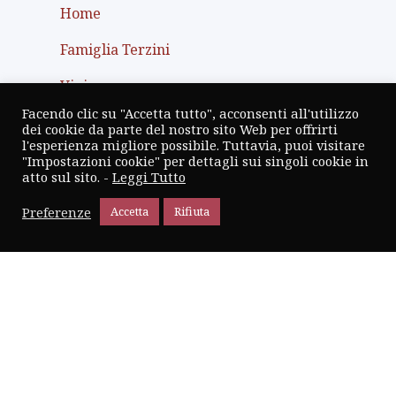
Home
Famiglia Terzini
Vini
Facendo clic su "Accetta tutto", acconsenti all'utilizzo
Premi
dei cookie da parte del nostro sito Web per offrirti
l'esperienza migliore possibile. Tuttavia, puoi visitare
Store
"Impostazioni cookie" per dettagli sui singoli cookie in
atto sul sito. -
Leggi Tutto
Preferenze
Accetta
Rifiuta
Info
Contatti
Spedizione e Resi
Termini e condizioni
Privacy Policy