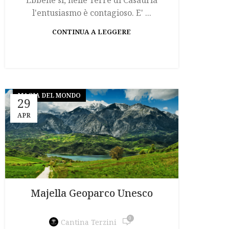
Ebbene sì, nelle Terre di Casauria
l'entusiasmo è contagioso. E' ...
CONTINUA A LEGGERE
MAGIA DEL MONDO
29
APR
Majella Geoparco Unesco
0
Cantina Terzini