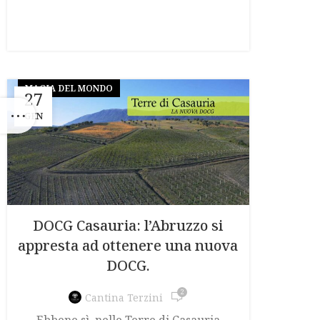
MAGIA DEL MONDO
27
GEN
DOCG Casauria: l’Abruzzo si
appresta ad ottenere una nuova
DOCG.
2
Cantina Terzini