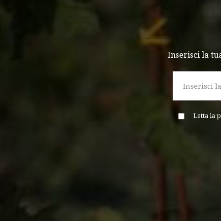
Inserisci la t
Letta la
p
Alternative: