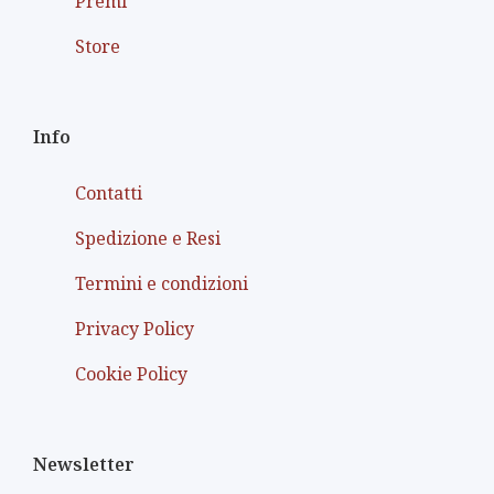
Premi
Store
Info
Contatti
Spedizione e Resi
Termini e condizioni
Privacy Policy
Cookie Policy
Newsletter