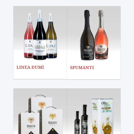
LINEA DUMÌ
SPUMANTI