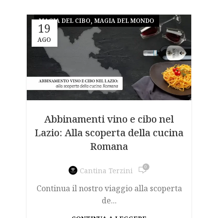
,
MAGIA DEL CIBO
MAGIA DEL MONDO
19
AGO
Abbinamenti vino e cibo nel
Lazio: Alla scoperta della cucina
Romana
0
Cantina Terzini
Continua il nostro viaggio alla scoperta
de...