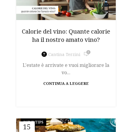
Calorie del vino: Quante calorie
ha il nostro amato vino?
3
Cantina Terzini
L'estate è arrivate e vuoi migliorare la
vo...
CONTINUA A LEGGERE
WINE TIPS
15