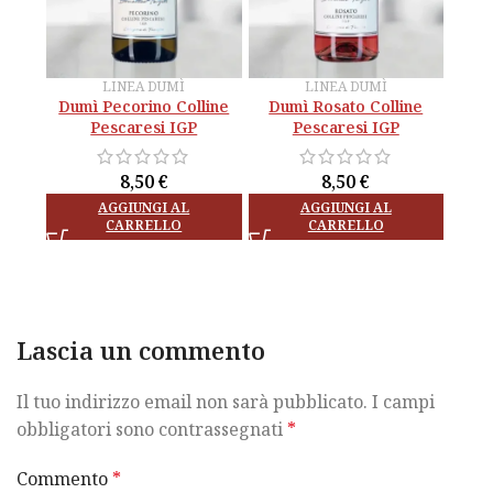
LINEA DUMÌ
LINEA DUMÌ
Dumì Pecorino Colline
Dumì Pecorino Colline
Dumì Rosato Colline
Dumì Rosato Colline
Pescaresi IGP
Pescaresi IGP
Pescaresi IGP
Pescaresi IGP
8,50
8,50
€
€
8,50
8,50
€
€
AGGIUNGI AL
AGGIUNGI AL
CARRELLO
CARRELLO
Lascia un commento
Il tuo indirizzo email non sarà pubblicato.
I campi
obbligatori sono contrassegnati
*
Commento
*