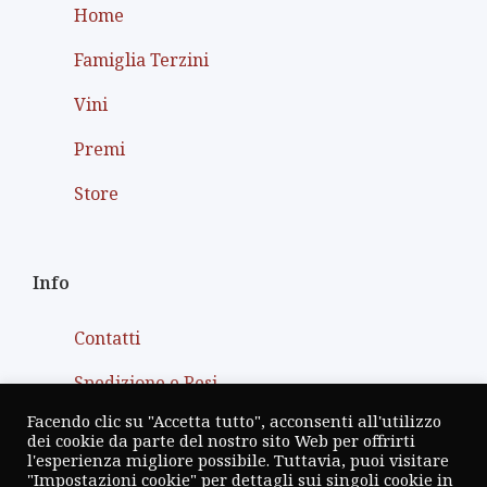
Home
Famiglia Terzini
Vini
Premi
Store
Info
Contatti
Spedizione e Resi
Facendo clic su "Accetta tutto", acconsenti all'utilizzo
Termini e condizioni
dei cookie da parte del nostro sito Web per offrirti
l'esperienza migliore possibile. Tuttavia, puoi visitare
Privacy Policy
"Impostazioni cookie" per dettagli sui singoli cookie in