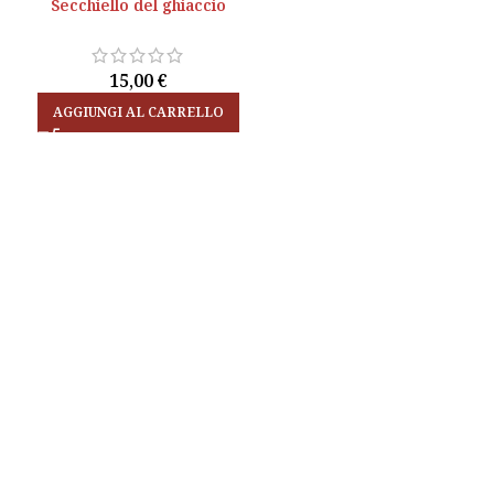
Secchiello del ghiaccio
Secchiello del ghiaccio
15,00
15,00
€
€
AGGIUNGI AL CARRELLO