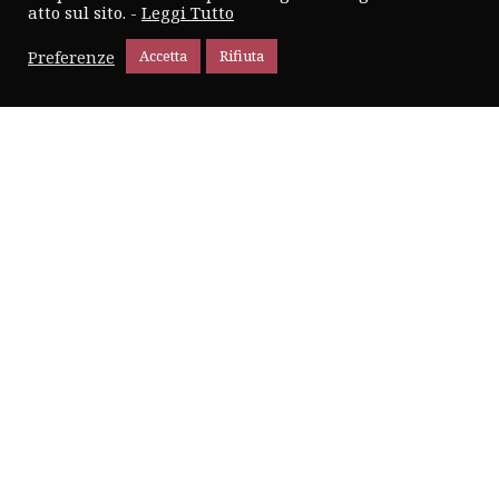
atto sul sito. -
Leggi Tutto
Cookie Policy
Preferenze
Accetta
Rifiuta
Newsletter
Iscriviti alla nostra newsletter ed ottieni subito 5€
di sconto per il primo ordine. Scoprirai in
anteprima tutte le novità e promozioni.
ISCRIVITI
VISITA IL NOSTRO BLOG
Scrivi una recensione
CANTINA TERZINI
2026 CREATED BY
XMARK