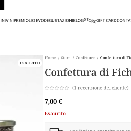
INI
VINI
PREMI
OLIO EVO
DEGUSTAZIONI
BLOG
STORE
GIFT CARD
CONTA
Home
Store
Confetture
Confettura di Fi
ESAURITO
Confettura di Fich
(
1
recensione del cliente)
7,00
€
Esaurito