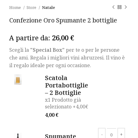
Home
Store
Natale
Confezione Oro Spumante 2 bottiglie
A partire da:
26,00
€
Scegli la
Alternative:
"Special Box"
per te o per le persone
che ami. Regala i migliori vini abruzzesi.
Il vino è
il regalo ideale per ogni occasione.
Scatola
Portabottiglie
– 2 Bottiglie
x1 Prodotto già
selezionato +4,00€
4,00
€
Spumante