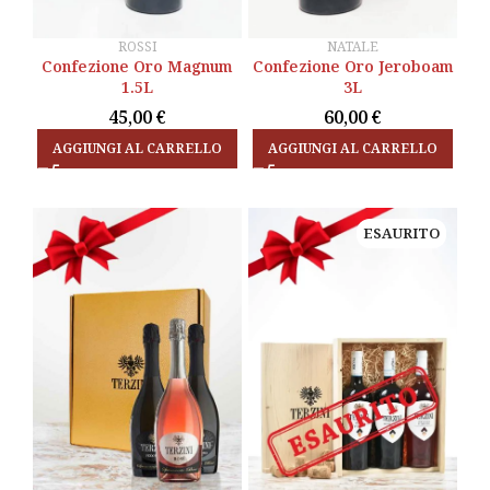
ROSSI
NATALE
Confezione Oro Magnum
Confezione Oro Magnum
Confezione Oro Jeroboam
Confezione Oro Jeroboam
1.5L
1.5L
3L
3L
45,00
45,00
€
€
60,00
60,00
€
€
AGGIUNGI AL CARRELLO
AGGIUNGI AL CARRELLO
ESAURITO
ESAURITO