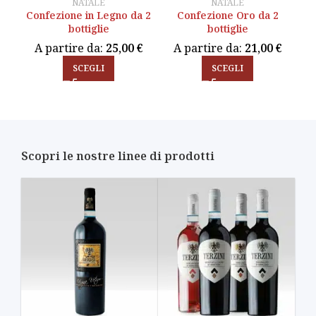
NATALE
NATALE
Confezione in Legno da 2
Confezione in Legno da 2
Confezione Oro da 2
Confezione Oro da 2
bottiglie
bottiglie
bottiglie
bottiglie
A partire da:
A partire da:
25,00
25,00
€
€
A partire da:
A partire da:
21,00
21,00
€
€
SCEGLI
SCEGLI
Scopri le nostre linee di prodotti