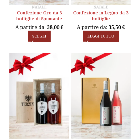
NATALE
NATALE
Confezione Oro da 3
Confezione Oro da 3
Confezione in Legno da 3
Confezione in Legno da 3
bottiglie di Spumante
bottiglie di Spumante
bottiglie
bottiglie
A partire da:
A partire da:
38,00
38,00
€
€
A partire da:
A partire da:
35,50
35,50
€
€
SCEGLI
LEGGI TUTTO