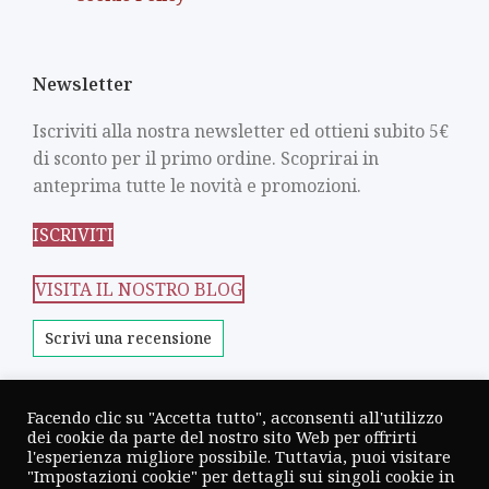
Newsletter
Iscriviti alla nostra newsletter ed ottieni subito 5€
di sconto per il primo ordine. Scoprirai in
anteprima tutte le novità e promozioni.
ISCRIVITI
VISITA IL NOSTRO BLOG
Scrivi una recensione
Facendo clic su "Accetta tutto", acconsenti all'utilizzo
dei cookie da parte del nostro sito Web per offrirti
CANTINA TERZINI
2026 CREATED BY
XMARK
l'esperienza migliore possibile. Tuttavia, puoi visitare
"Impostazioni cookie" per dettagli sui singoli cookie in
AGENCY
- DIGITAL PARTNER