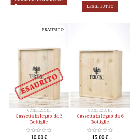
LEGGI TUTTO
ESAURITO
ESAURITO
CONFEZIONI
CONFEZIONI
Cassetta in legno da 3
Cassetta in legno da 3
Cassetta in legno da 6
Cassetta in legno da 6
Bottiglie
Bottiglie
Bottiglie
Bottiglie
10,00
10,00
€
€
15,00
15,00
€
€