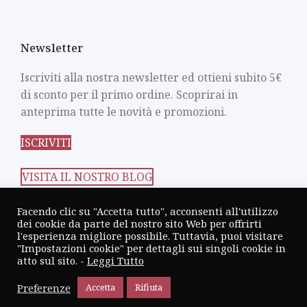
Newsletter
Iscriviti alla nostra newsletter ed ottieni subito 5€
di sconto per il primo ordine. Scoprirai in
anteprima tutte le novità e promozioni.
ISCRIVITI
VISITA IL NOSTRO BLOG
Scrivi una recensione
Facendo clic su "Accetta tutto", acconsenti all'utilizzo
dei cookie da parte del nostro sito Web per offrirti
l'esperienza migliore possibile. Tuttavia, puoi visitare
"Impostazioni cookie" per dettagli sui singoli cookie in
atto sul sito. -
Leggi Tutto
CANTINA TERZINI
2026 CREATED BY
XMARK
Preferenze
Accetta
Rifiuta
AGENCY
- DIGITAL PARTNER