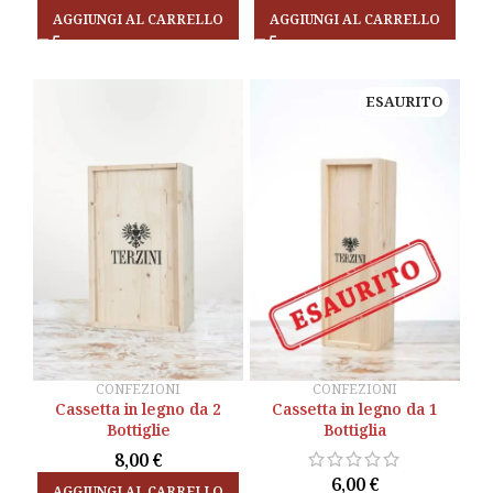
AGGIUNGI AL CARRELLO
AGGIUNGI AL CARRELLO
ESAURITO
ESAURITO
CONFEZIONI
CONFEZIONI
Cassetta in legno da 2
Cassetta in legno da 2
Cassetta in legno da 1
Cassetta in legno da 1
Bottiglie
Bottiglie
Bottiglia
Bottiglia
8,00
8,00
€
€
6,00
6,00
€
€
AGGIUNGI AL CARRELLO